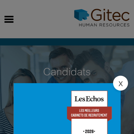
Candidats
x
Garantir une offre de missions riche et
qualitative
Ici nos offres