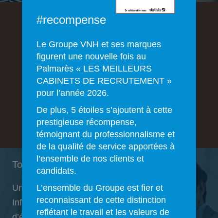
#recompense
Clients
Le Groupe VNH et ses marques
figurent une nouvelle fois au
Palmarès « LES MEILLEURS
Détecter les meilleurs talents
CABINETS DE RECRUTEMENT »
pour l’année 2026.
Ici nos solutions
De plus, 5 étoiles s’ajoutent à cette
prestigieuse récompense,
témoignant du professionnalisme et
de la qualité de service apportées à
l’ensemble de nos clients et
Toutes les solutions d’emploi depuis 1978
candidats.
Une expertise multi-secteurs : Tertiaire,
L’ensemble du Groupe est fier et
reconnaissant de cette distinction
Informatique / Télécom, Ingénierie et Bureaux
reflétant le travail et les valeurs de
d’études (Industrie et Bâtiment).