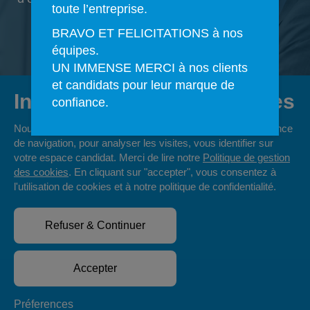
toute l’entreprise.
BRAVO ET FELICITATIONS à nos
équipes.
UN IMMENSE MERCI à nos clients
et candidats pour leur marque de
Informations sur les cookies
confiance.
Nous utilisons les cookies pour offrir une meilleure expérience
de navigation, pour analyser les visites, vous identifier sur
Retrouvez
votre espace candidat. Merci de lire notre
Politique de gestion
54
des cookies
. En cliquant sur "accepter", vous consentez à
nos
l'utilisation de cookies et à notre politique de confidentialité.
offres d'emploi
Refuser & Continuer
Accepter
© Copyright VNH Resources Group
Préferences